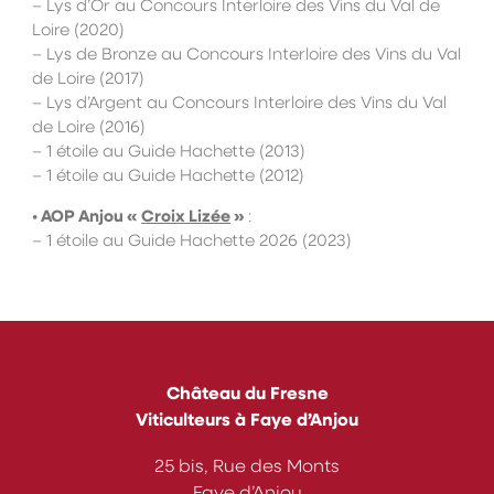
– Lys d’Or au Concours Interloire des Vins du Val de
Loire (2020)
– Lys de Bronze au Concours Interloire des Vins du Val
de Loire (2017)
– Lys d’Argent au Concours Interloire des Vins du Val
de Loire (2016)
– 1 étoile au Guide Hachette (2013)
– 1 étoile au Guide Hachette (2012)
• AOP Anjou «
Croix Lizée
»
:
– 1 étoile au Guide Hachette 2026 (2023)
Château du Fresne
Viticulteurs à Faye d’Anjou
25 bis, Rue des Monts