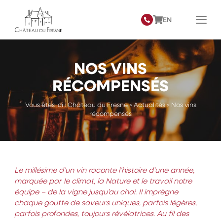
EN
NOS VINS
RÉCOMPENSÉS
Vous êtes ici :
Château du Fresne
>
Actualités
>
Nos vins
récompensés
Le millésime d’un vin raconte l’histoire d’une année,
marquée par le climat, la Nature et le travail notre
équipe – de la vigne jusqu’au chai. Il imprègne
chaque goutte de saveurs uniques, parfois légères,
parfois profondes, toujours révélatrices. Au fil des