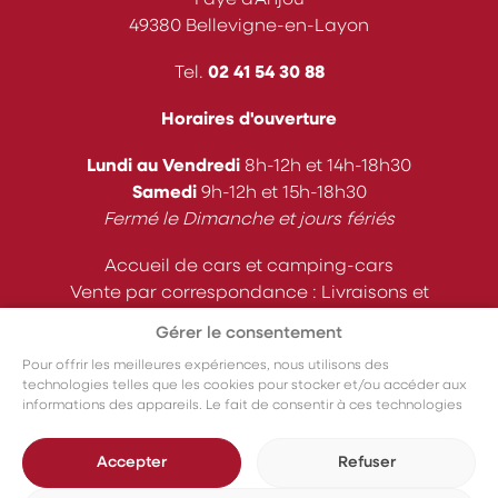
Faye d’Anjou
49380 Bellevigne-en-Layon
Tel.
02 41 54 30 88
Horaires d'ouverture
Lundi au Vendredi
8h-12h et 14h-18h30
Samedi
9h-12h et 15h-18h30
Fermé le Dimanche et jours fériés
Accueil de cars et camping-cars
Vente par correspondance : Livraisons et
expéditions
Gérer le consentement
Suivez-nous
Pour offrir les meilleures expériences, nous utilisons des
technologies telles que les cookies pour stocker et/ou accéder aux
informations des appareils. Le fait de consentir à ces technologies
nous permettra de traiter des données telles que le comportement
de navigation ou les ID uniques sur ce site. Le fait de ne pas
Accepter
Refuser
consentir ou de retirer son consentement peut avoir un effet négatif
sur certaines caractéristiques et fonctions.