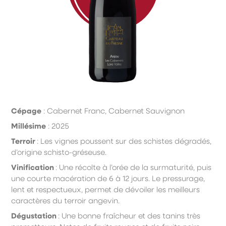
Cépage
: Cabernet Franc, Cabernet Sauvignon
Millésime
: 2025
Terroir
:
L
es vignes poussent sur des schistes dégradés,
d’origine schisto-gréseuse.
Vinification
:
U
ne récolte à l’orée de la surmaturité, puis
une courte macération de 6 à 12 jours. Le pressurage,
lent et respectueux, permet de dévoiler les meilleurs
caractères du terroir angevin.
Dégustation
:
U
ne bonne fraîcheur et des tanins très