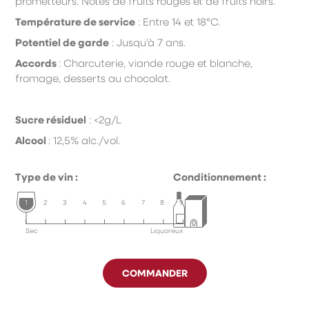
prometteurs.
Notes de fruits rouges et de fruits noirs.
Température de service
:
E
ntre 14 et 18°C.
Potentiel de garde
:
J
usqu’à 7 ans.
Accords
:
C
harcuterie, viande rouge et blanche,
fromage, desserts au chocolat.
Sucre résiduel
: <2g/L
Alcool
: 12,5% alc./vol.
Type de vin :
Conditionnement :
1
2
3
4
5
6
7
8
9
Sec
Liquoreux
COMMANDER