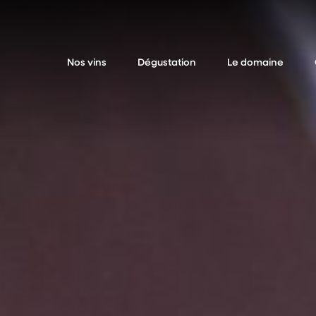
Nos vins
Dégustation
Le domaine
Bulles
À la cave
Qui sommes-nous
Blancs
Événements au domaine
Historique
Rouges
Événements extérieurs
Rosés
Liquoreux
Jus de raisin