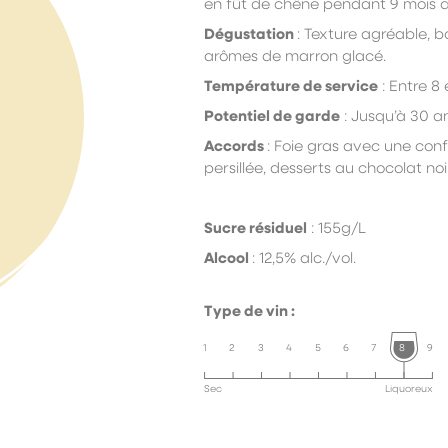
en fût de chêne pendant 9 mois 
Dégustation
:
T
exture agréable, 
arômes de marron glacé.
Température de service
:
E
ntre 8 
Potentiel de garde
:
J
usqu’à 30 an
Accords
:
F
oie gras avec une conf
persillée, desserts au chocolat noi
Sucre résiduel
: 155g/L
Alcool
: 12,5% alc./vol.
Type de vin :
1
2
3
4
5
6
7
8
9
Sec
Liquoreux