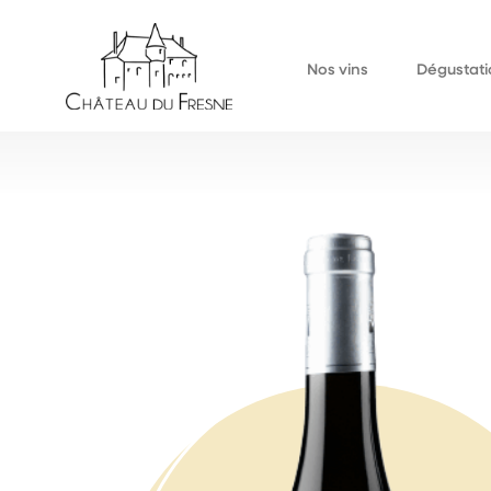
Nos vins
Dégustati
Bulles
À la cave
Blancs
Événements au d
Rouges
Événements extér
Rosés
Liquoreux
Jus de raisin