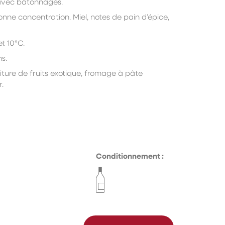
avec bâtonnages.
bonne concentration.
Miel, notes de pain d’épice,
et 10°C.
s.
iture de fruits exotique, fromage à pâte
r.
Conditionnement :