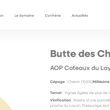
on
Le domaine
Confrérie
Actualités
Qui sommes-nous
omaine
Historique
ieurs
Butte des Ch
AOP Coteaux du La
Cépage
: Chenin (100%)
Millésime
Terroir
:
V
ignes âgées de plus de 4
Vinification
:
Raisins d’une parcell
proche du Layon. Pressurage lent