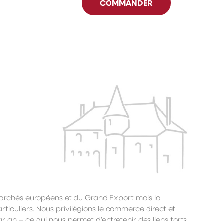
COMMANDER
archés européens et du Grand Export mais la
rticuliers. Nous privilégions le commerce direct et
par an – ce qui nous permet d’entretenir des liens forts