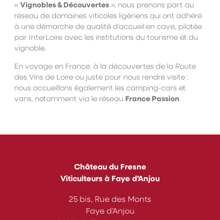
«
Vignobles & Découvertes
», nous prenons part au
réseau de domaines viticoles ligériens qui ont adhéré
à une démarche de qualité d’accueil
en cave, pilotée
par InterLoire avec les institutions du tourisme et du
vignoble.
En voyage en France, à la découvertes de la Route
des Vins de Loire ou juste pour nous rendre visite :
nous accueillons également les camping-cars et
vans, notamment via le réseau
France Passion
.
Château du Fresne
Viticulteurs à Faye d’Anjou
25 bis, Rue des Monts
Faye d’Anjou