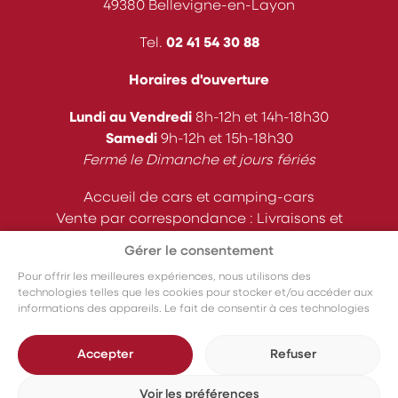
49380 Bellevigne-en-Layon
Tel.
02 41 54 30 88
Horaires d'ouverture
Lundi au Vendredi
8h-12h et 14h-18h30
Samedi
9h-12h et 15h-18h30
Fermé le Dimanche et jours fériés
Accueil de cars et camping-cars
Vente par correspondance : Livraisons et
expéditions
Gérer le consentement
Suivez-nous
Pour offrir les meilleures expériences, nous utilisons des
technologies telles que les cookies pour stocker et/ou accéder aux
informations des appareils. Le fait de consentir à ces technologies
nous permettra de traiter des données telles que le comportement
de navigation ou les ID uniques sur ce site. Le fait de ne pas
Accepter
Refuser
consentir ou de retirer son consentement peut avoir un effet négatif
sur certaines caractéristiques et fonctions.
®
© 2026 - Château du Fresne
- Tous droits réservés -
Mentions
Voir les préférences