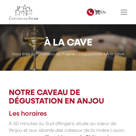
EN
À LA CAVE
Vous êtes ici :
Château du Fresne
>
Dégustation
>
À la cave
NOTRE CAVEAU DE
DÉGUSTATION EN ANJOU
Les horaires
À 30 minutes au Sud d’Angers, situés au cœur de
l’Anjou et aux abords des coteaux de la rivière Layon,