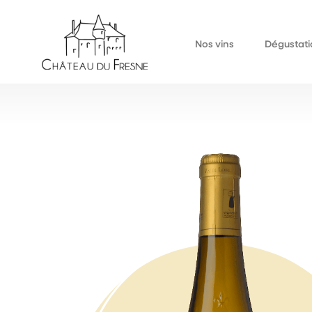
Nos vins
Dégustati
Bulles
À la cave
Blancs
Événements au d
Rouges
Événements extér
Rosés
Liquoreux
Jus de raisin