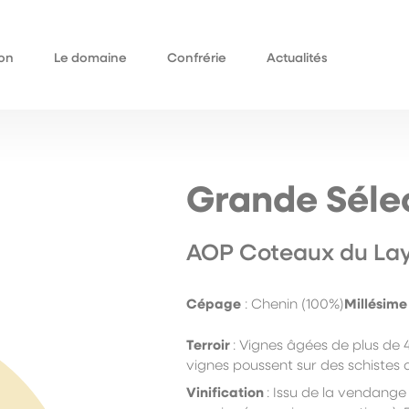
on
Le domaine
Confrérie
Actualités
Qui sommes-nous
omaine
Historique
ieurs
Grande Séle
AOP Coteaux du La
Cépage
: Chenin (100%)
Millésime
Terroir
:
V
ignes âgées de plus de 4
vignes poussent sur des schistes
Vinification
:
Issu de la vendange 