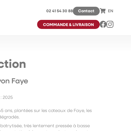
02 41 54 30 88
Contact
EN
COMMANDE & LIVRAISON
ction
yon Faye
: 2025
5 ans, plantées sur les coteaux de Faye, les
 dégradés.
botrytisée, très lentement pressée à basse