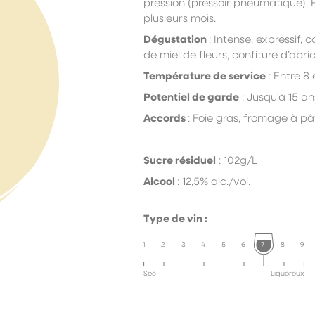
pression (pressoir pneumatique).
plusieurs mois.
Dégustation
:
I
ntense, expressif, 
de miel de fleurs, confiture d’abric
Température de service
:
E
ntre 8 
Potentiel de garde
:
J
usqu’à 15 an
Accords
:
F
oie gras, fromage à pât
Sucre résiduel
: 102g/L
Alcool
: 12,5% alc./vol.
Type de vin :
1
2
3
4
5
6
7
8
9
Sec
Liquoreux