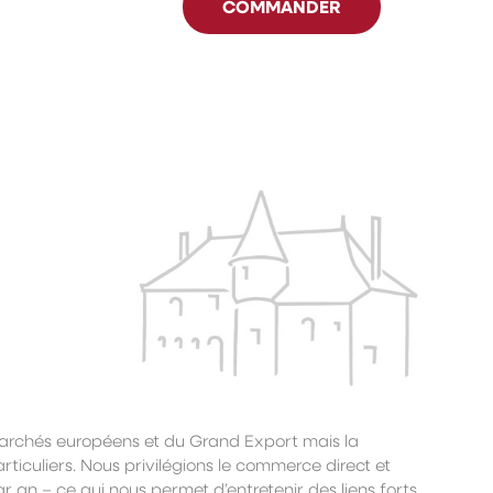
COMMANDER
archés européens et du Grand Export mais la
rticuliers. Nous privilégions le commerce direct et
par an – ce qui nous permet d’entretenir des liens forts