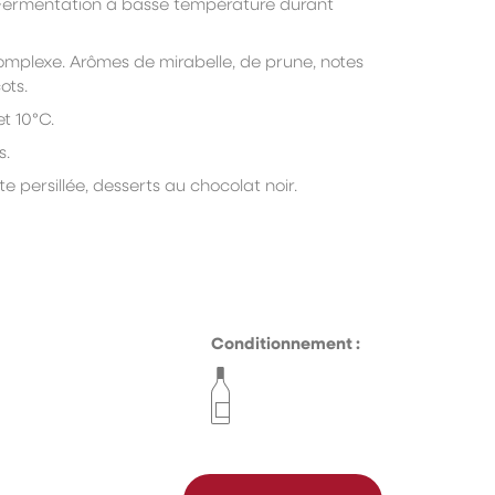
 Fermentation à basse température durant
complexe.
Arômes de mirabelle, de prune, notes
ots.
et 10°C.
s.
e persillée, desserts au
chocolat noir.
Conditionnement :