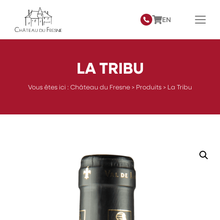
EN
LA TRIBU
Vous êtes ici :
Château du Fresne
>
Produits
>
La Tribu