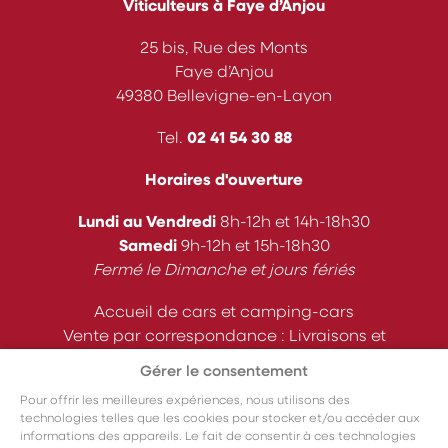
Viticulteurs à Faye d’Anjou
25 bis, Rue des Monts
Faye d’Anjou
49380 Bellevigne-en-Layon
Tel.
02 41 54 30 88
Horaires d'ouverture
Lundi au Vendredi
8h-12h et 14h-18h30
Samedi
9h-12h et 15h-18h30
Fermé le Dimanche et jours fériés
Accueil de cars et camping-cars
Vente par correspondance : Livraisons et
expéditions
Gérer le consentement
Pour offrir les meilleures expériences, nous utilisons des
Suivez-nous
technologies telles que les cookies pour stocker et/ou accéder aux
informations des appareils. Le fait de consentir à ces technologies