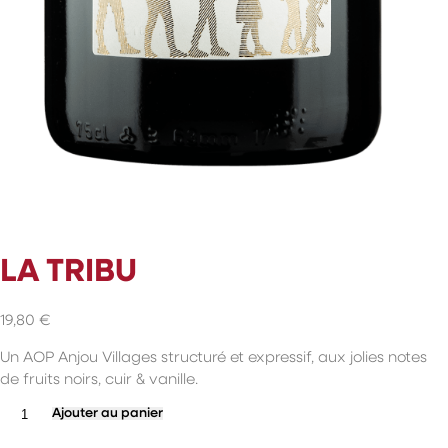
LA TRIBU
19,80
€
Un AOP Anjou Villages structuré et expressif, aux jolies notes
de fruits noirs, cuir & vanille.
quantité
Ajouter au panier
de