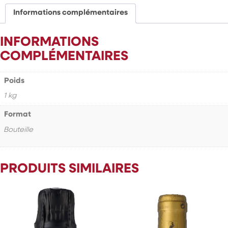
La
Tribu
Informations complémentaires
INFORMATIONS
COMPLÉMENTAIRES
Poids
1 kg
Format
Bouteille
PRODUITS SIMILAIRES