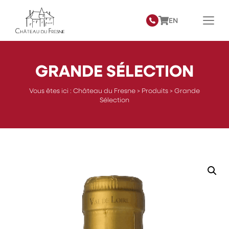
EN
GRANDE SÉLECTION
Vous êtes ici :
Château du Fresne
>
Produits
>
Grande
Sélection