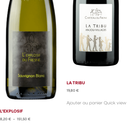
LA TRIBU
19,80
€
Ajouter au panier
Quick view
L’EXPLOSIF
Plage
8,20
€
–
151,50
€
de
Ce