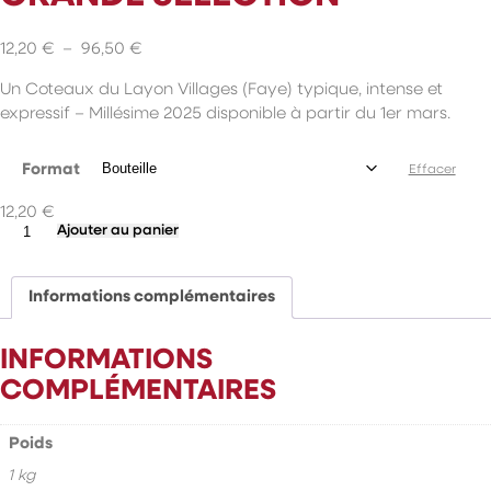
Plage
12,20
€
–
96,50
€
de
Un Coteaux du Layon Villages (Faye) typique, intense et
prix :
expressif – Millésime 2025 disponible à partir du 1er mars.
12,20 €
à
96,50 €
Format
Effacer
12,20
€
quantité
Ajouter au panier
de
Grande
Sélection
Informations complémentaires
INFORMATIONS
COMPLÉMENTAIRES
Poids
1 kg