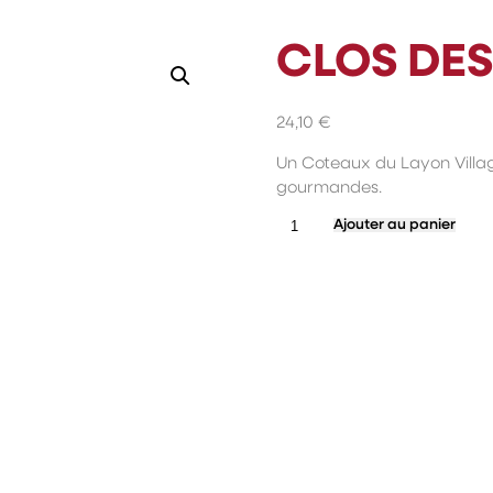
CLOS DE
24,10
€
Un Coteaux du Layon Villag
gourmandes.
quantité
Ajouter au panier
de
Clos
des
Cocus