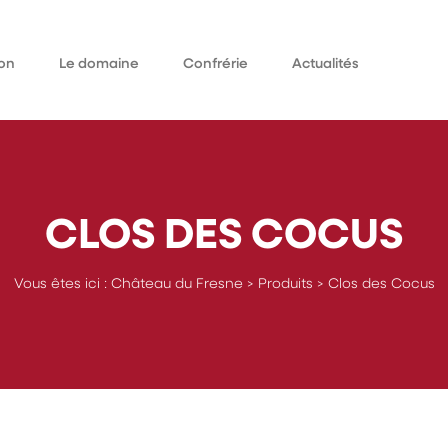
on
Le domaine
Confrérie
Actualités
Qui sommes-nous
omaine
Historique
ieurs
CLOS DES COCUS
Vous êtes ici :
Château du Fresne
>
Produits
>
Clos des Cocus