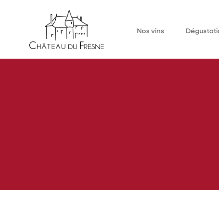
Nos vins
Dégustati
Bulles
À la cave
Blancs
Événements au d
Rouges
Événements extér
Rosés
Liquoreux
Jus de raisin