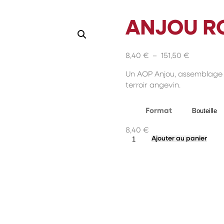
ANJOU R
Plage
8,40
€
–
151,50
€
de
Un AOP Anjou, assemblage 
prix :
terroir angevin.
8,40 €
à
151,50 €
Format
8,40
€
quantité
Ajouter au panier
de
Anjou
Rouge