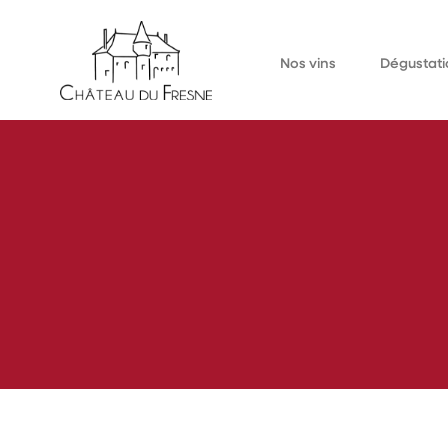
Nos vins
Dégustati
Bulles
À la cave
Blancs
Événements au d
Rouges
Événements extér
Rosés
Liquoreux
Jus de raisin