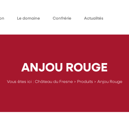
on
Le domaine
Confrérie
Actualités
Qui sommes-nous
omaine
Historique
ieurs
ANJOU ROUGE
Vous êtes ici :
Château du Fresne
>
Produits
>
Anjou Rouge