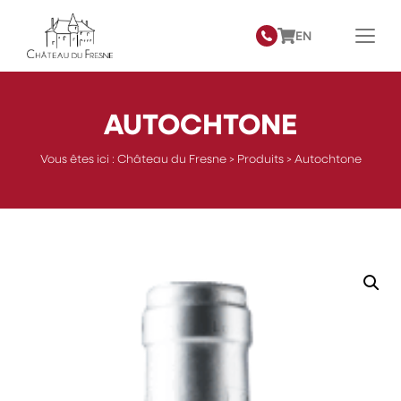
EN
AUTOCHTONE
Vous êtes ici :
Château du Fresne
>
Produits
>
Autochtone