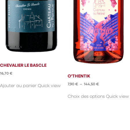
CHEVALIER LE BASCLE
16,70
€
O’THENTIK
Plage
7,90
€
–
144,50
€
Ajouter au panier
Quick view
de
Ce
Choix des options
Quick view
prix :
produit
7,90 €
a
à
plusieurs
144,50 €
variations.
Les