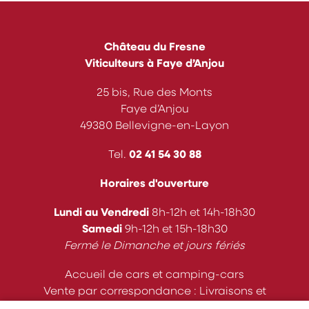
options
peuvent
être
choisies
Château du Fresne
sur
Viticulteurs à Faye d’Anjou
la
page
25 bis, Rue des Monts
du
Faye d’Anjou
produit
49380 Bellevigne-en-Layon
Tel.
02 41 54 30 88
Horaires d'ouverture
Lundi au Vendredi
8h-12h et 14h-18h30
Samedi
9h-12h et 15h-18h30
Fermé le Dimanche et jours fériés
Accueil de cars et camping-cars
Vente par correspondance : Livraisons et
expéditions