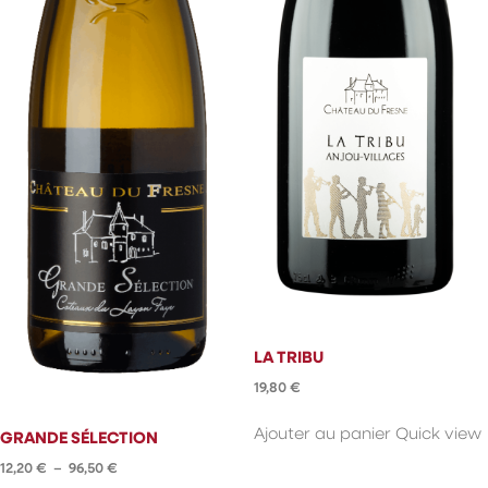
LA TRIBU
19,80
€
Ajouter au panier
Quick view
GRANDE SÉLECTION
Plage
12,20
€
–
96,50
€