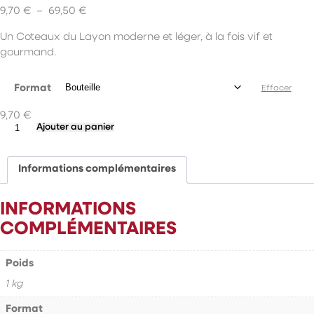
Plage
9,70
€
–
69,50
€
de
Un Coteaux du Layon moderne et léger, à la fois vif et
prix :
gourmand.
9,70 €
à
69,50 €
Format
Effacer
9,70
€
quantité
Ajouter au panier
de
Les
Onillonnes
Informations complémentaires
INFORMATIONS
COMPLÉMENTAIRES
Poids
1 kg
Format