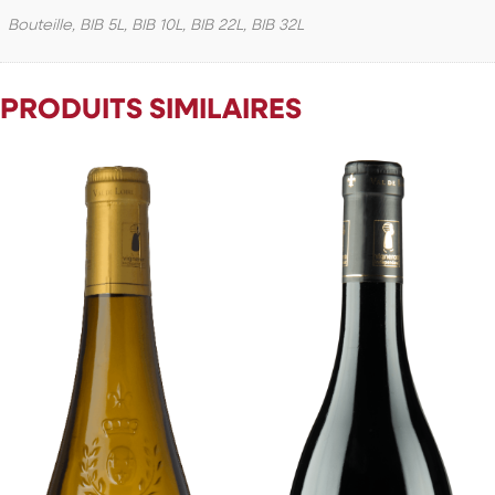
Bouteille, BIB 5L, BIB 10L, BIB 22L, BIB 32L
PRODUITS SIMILAIRES