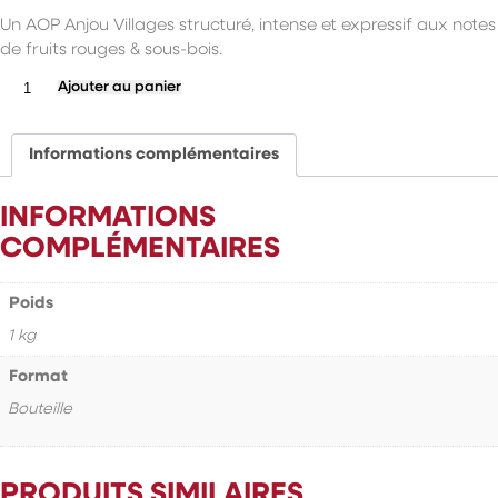
Un AOP Anjou Villages structuré, intense et expressif aux notes
de fruits rouges & sous-bois.
quantité
Ajouter au panier
de
Anjou
Villages
Informations complémentaires
INFORMATIONS
COMPLÉMENTAIRES
Poids
1 kg
Format
Bouteille
PRODUITS SIMILAIRES