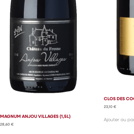
CLOS DES C
23,10
€
MAGNUM ANJOU VILLAGES (1,5L)
Ajouter au pa
28,60
€