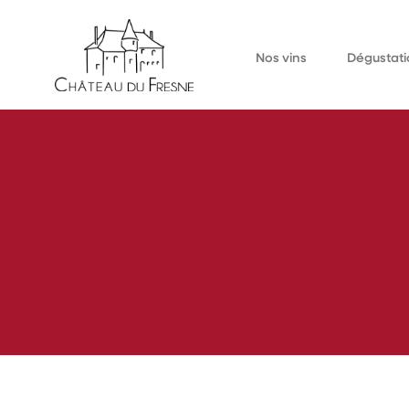
Nos vins
Dégustati
Bulles
À la cave
Blancs
Événements au d
Rouges
Événements extér
Rosés
Liquoreux
Jus de raisin