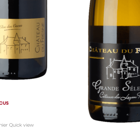
OCUS
nier
Quick view