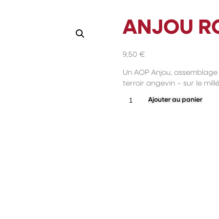
ANJOU R
9,50
€
Un AOP Anjou, assemblage 
terroir angevin – sur le mil
quantité
Ajouter au panier
de
Anjou
Rouge
2023