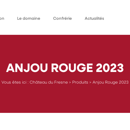
on
Le domaine
Confrérie
Actualités
Qui sommes-nous
omaine
Historique
ieurs
ANJOU ROUGE 2023
Vous êtes ici :
Château du Fresne
>
Produits
>
Anjou Rouge 2023